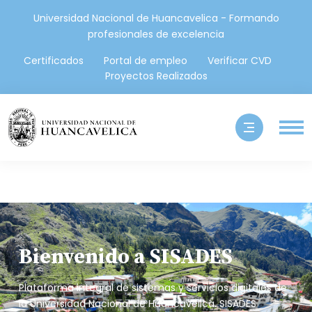
Universidad Nacional de Huancavelica - Formando
profesionales de excelencia
Certificados
Portal de empleo
Verificar CVD
Proyectos Realizados
Bienvenido a SISADES
Plataforma integral de sistemas y servicios digitales de
la Universidad Nacional de Huancavelica. SISADES