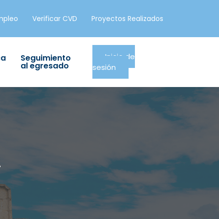
mpleo
Verificar CVD
Proyectos Realizados
Inicio de
ca
Seguimiento
al egresado
sesión
N