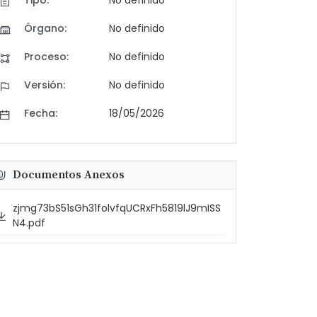
Tipo:
No definido
Órgano:
No definido
Proceso:
No definido
Versión:
No definido
Fecha:
18/05/2026
Documentos Anexos
zjmg73bS51sGh31folvfqUCRxFh5819lJ9mISS
N4.pdf