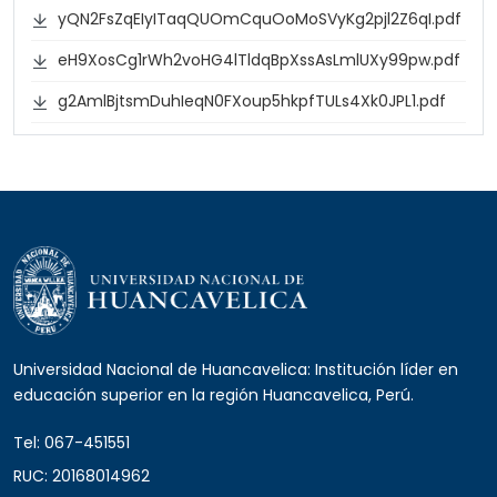
yQN2FsZqEIyITaqQUOmCquOoMoSVyKg2pjl2Z6qI.pdf
eH9XosCg1rWh2voHG4lTldqBpXssAsLmlUXy99pw.pdf
g2AmlBjtsmDuhIeqN0FXoup5hkpfTULs4Xk0JPL1.pdf
Universidad Nacional de Huancavelica: Institución líder en
educación superior en la región Huancavelica, Perú.
Tel: 067-451551
RUC: 20168014962