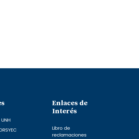
es
Enlaces de
Interés
l UNH
Libro de
 DRSYEC
reclamaciones