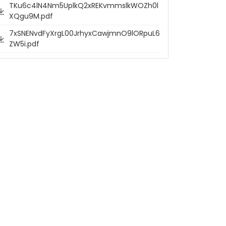
TKu6c4lN4Nm5UplkQ2xREKvmmslkWOZh0l
XQgu9M.pdf
7xSNENvdFyXrgL00JrhyxCawjmnO9lORpuL6
ZW5i.pdf