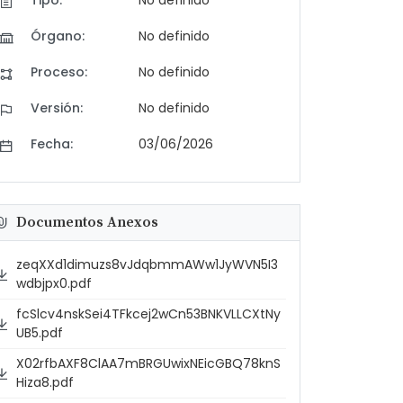
Tipo:
No definido
Órgano:
No definido
Proceso:
No definido
Versión:
No definido
Fecha:
03/06/2026
Documentos Anexos
zeqXXd1dimuzs8vJdqbmmAWw1JyWVN5I3
wdbjpx0.pdf
fcSlcv4nskSei4TFkcej2wCn53BNKVLLCXtNy
UB5.pdf
X02rfbAXF8ClAA7mBRGUwixNEicGBQ78knS
Hiza8.pdf